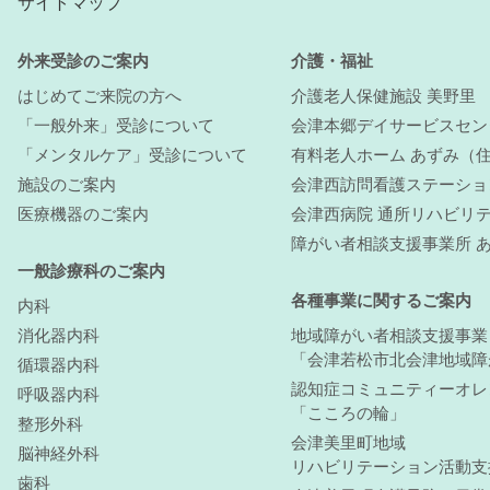
サイトマップ
外来受診のご案内
介護・福祉
はじめてご来院の方へ
介護老人保健施設 美野里
「一般外来」受診について
会津本郷デイサービスセン
「メンタルケア」受診について
有料老人ホーム あずみ（
施設のご案内
会津西訪問看護ステーショ
医療機器のご案内
会津西病院 通所リハビリテ
障がい者相談支援事業所 
一般診療科のご案内
各種事業に関するご案内
内科
消化器内科
地域障がい者相談支援事業
「会津若松市北会津地域障
循環器内科
認知症コミュニティーオレ
呼吸器内科
「こころの輪」
整形外科
会津美里町地域
脳神経外科
リハビリテーション活動支
歯科