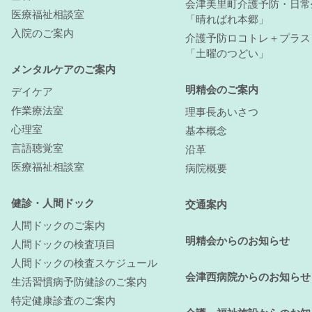
会津美里町介護予防・日常
医療福祉相談室
「晴ればれ本郷」
入院のご案内
介護予防ロコトレ＋プラス
「土曜のつどい」
メンタルケアのご案内
明精会のご案内
デイケア
作業療法室
理事長あいさつ
心理室
基本概念
言語聴覚室
沿革
医療福祉相談室
病院概要
健診・人間ドック
交通案内
人間ドックのご案内
明精会からのお知らせ
人間ドックの検査項目
人間ドックの検査スケジュール
会津西病院からのお知らせ
生活習慣病予防健診のご案内
特定健康診査のご案内