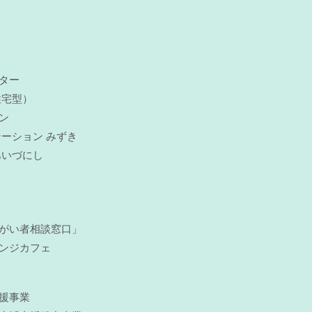
ター
住宅型）
ン
ーション みずき
あいづにし
がい者相談窓口」
ンジカフェ
援事業