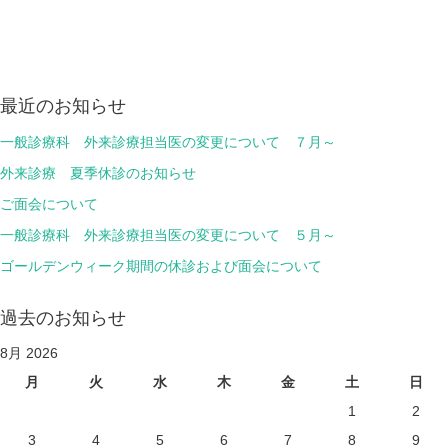
Post
navigation
最近のお知らせ
一般診療科 外来診療担当医の変更について ７月～
外来診療 夏季休診のお知らせ
ご面会について
一般診療科 外来診療担当医の変更について ５月～
ゴールデンウィーク期間の休診および面会について
過去のお知らせ
8月 2026
月
火
水
木
金
土
日
1
2
3
4
5
6
7
8
9