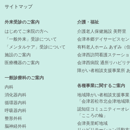
サイトマップ
外来受診のご案内
介護・福祉
はじめてご来院の方へ
介護老人保健施設 美野里
「一般外来」受診について
会津本郷デイサービスセン
「メンタルケア」受診について
有料老人ホーム あずみ（
施設のご案内
会津西訪問看護ステーショ
医療機器のご案内
会津西病院 通所リハビリテ
障がい者相談支援事業所 
一般診療科のご案内
各種事業に関するご案内
内科
消化器内科
地域障がい者相談支援事業
「会津若松市北会津地域障
循環器内科
認知症コミュニティーオレ
呼吸器内科
「こころの輪」
整形外科
会津美里町地域
脳神経外科
リハビリテーション活動支