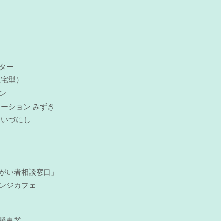
ター
住宅型）
ン
ーション みずき
あいづにし
がい者相談窓口」
ンジカフェ
援事業