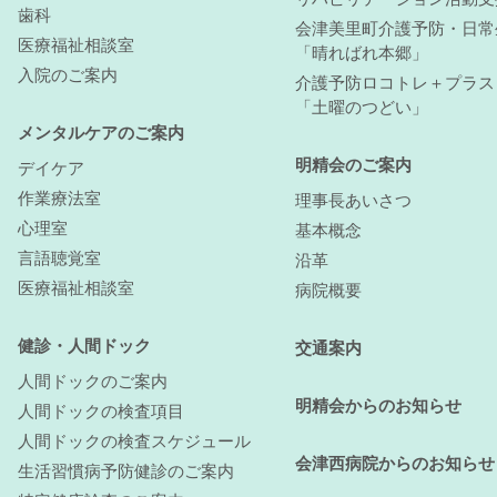
歯科
会津美里町介護予防・日常
医療福祉相談室
「晴ればれ本郷」
入院のご案内
介護予防ロコトレ＋プラス
「土曜のつどい」
メンタルケアのご案内
明精会のご案内
デイケア
作業療法室
理事長あいさつ
心理室
基本概念
言語聴覚室
沿革
医療福祉相談室
病院概要
健診・人間ドック
交通案内
人間ドックのご案内
明精会からのお知らせ
人間ドックの検査項目
人間ドックの検査スケジュール
会津西病院からのお知らせ
生活習慣病予防健診のご案内